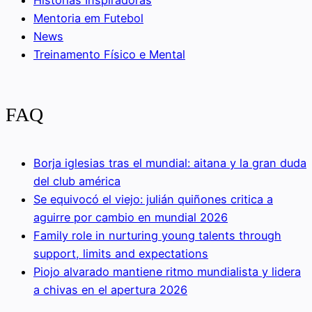
Mentoria em Futebol
News
Treinamento Físico e Mental
FAQ
Borja iglesias tras el mundial: aitana y la gran duda
del club américa
Se equivocó el viejo: julián quiñones critica a
aguirre por cambio en mundial 2026
Family role in nurturing young talents through
support, limits and expectations
Piojo alvarado mantiene ritmo mundialista y lidera
a chivas en el apertura 2026