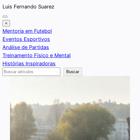
Saltar
Luis Fernando Suarez
al
contenido
×
Mentoria em Futebol
Eventos Esportivos
Análise de Partidas
Treinamento Físico e Mental
Histórias Inspiradoras
Buscar
Buscar