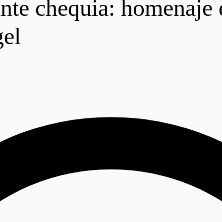
nte chequia: homenaje e
gel