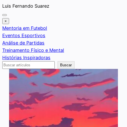
Saltar
Luis Fernando Suarez
al
contenido
×
Mentoria em Futebol
Eventos Esportivos
Análise de Partidas
Treinamento Físico e Mental
Histórias Inspiradoras
Buscar
Buscar