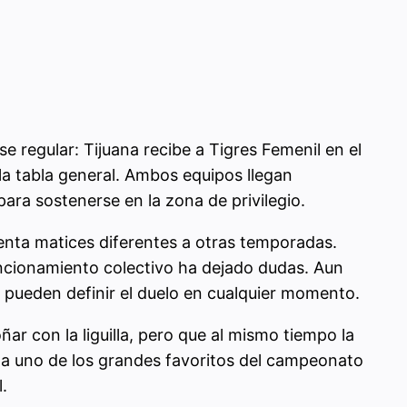
 regular: Tijuana recibe a Tigres Femenil en el
la tabla general. Ambos equipos llegan
 para sostenerse en la zona de privilegio.
enta matices diferentes a otras temporadas.
funcionamiento colectivo ha dejado dudas. Aun
e pueden definir el duelo en cualquier momento.
ñar con la liguilla, pero que al mismo tiempo la
r a uno de los grandes favoritos del campeonato
.