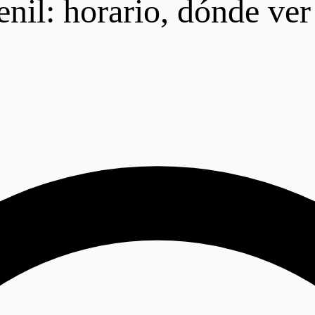
enil: horario, dónde ver