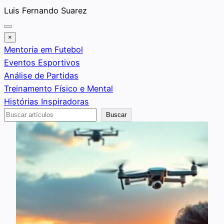
Saltar
Luis Fernando Suarez
al
contenido
×
Mentoria em Futebol
Eventos Esportivos
Análise de Partidas
Treinamento Físico e Mental
Histórias Inspiradoras
Buscar
Buscar