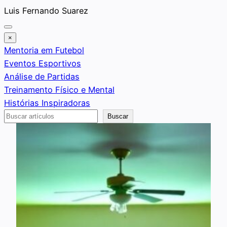
Saltar
Luis Fernando Suarez
al
contenido
×
Mentoria em Futebol
Eventos Esportivos
Análise de Partidas
Treinamento Físico e Mental
Histórias Inspiradoras
Buscar
Buscar