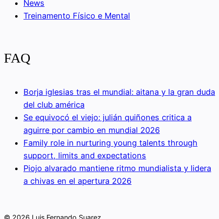
News
Treinamento Físico e Mental
FAQ
Borja iglesias tras el mundial: aitana y la gran duda
del club américa
Se equivocó el viejo: julián quiñones critica a
aguirre por cambio en mundial 2026
Family role in nurturing young talents through
support, limits and expectations
Piojo alvarado mantiene ritmo mundialista y lidera
a chivas en el apertura 2026
© 2026 Luis Fernando Suarez