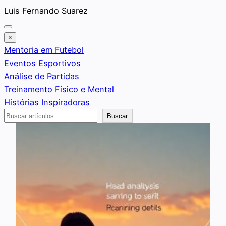
Saltar
Luis Fernando Suarez
al
contenido
×
Mentoria em Futebol
Eventos Esportivos
Análise de Partidas
Treinamento Físico e Mental
Histórias Inspiradoras
Buscar
Buscar