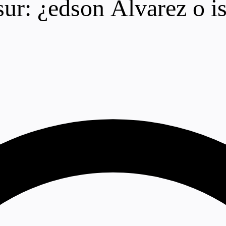
ur: ¿edson Álvarez o is