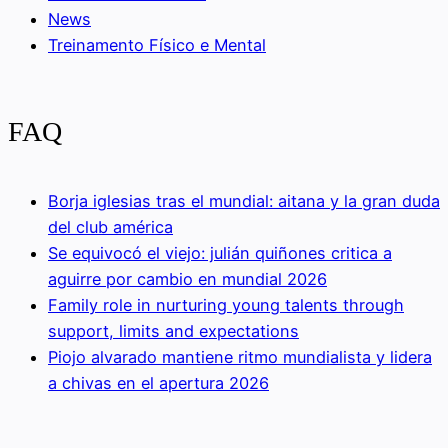
News
Treinamento Físico e Mental
FAQ
Borja iglesias tras el mundial: aitana y la gran duda
del club américa
Se equivocó el viejo: julián quiñones critica a
aguirre por cambio en mundial 2026
Family role in nurturing young talents through
support, limits and expectations
Piojo alvarado mantiene ritmo mundialista y lidera
a chivas en el apertura 2026