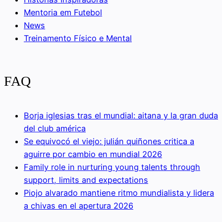
Mentoria em Futebol
News
Treinamento Físico e Mental
FAQ
Borja iglesias tras el mundial: aitana y la gran duda
del club américa
Se equivocó el viejo: julián quiñones critica a
aguirre por cambio en mundial 2026
Family role in nurturing young talents through
support, limits and expectations
Piojo alvarado mantiene ritmo mundialista y lidera
a chivas en el apertura 2026