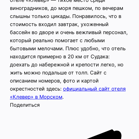
отеле «Клевер» — тихое место среди
виноградников, до моря пешком, по вечерам
слышны только цикады. Понравилось, что в
стоимость входил завтрак, ухоженный
бассейн во дворе и очень вежливый персонал,
который реально помогает с любыми
бытовыми мелочами. Плюс удобно, что отель
находится примерно в 20 км от Судака:
доехать до набережной и крепости легко, но
жить можно подальше от толп. Сайт с
описанием номеров, фото и картой
окрестностей здесь:
официальный сайт отеля
«Клевер» в Морском
.
Поделиться