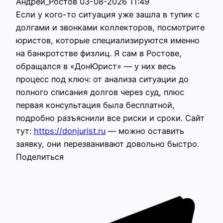
Андрей_Ростов
03-08-2026 11:49
Если у кого-то ситуация уже зашла в тупик с
долгами и звонками коллекторов, посмотрите
юристов, которые специализируются именно
на банкротстве физлиц. Я сам в Ростове,
обращался в «ДонЮрист» — у них весь
процесс под ключ: от анализа ситуации до
полного списания долгов через суд, плюс
первая консультация была бесплатной,
подробно разъяснили все риски и сроки. Сайт
тут:
https://donjurist.ru
— можно оставить
заявку, они перезванивают довольно быстро.
Поделиться