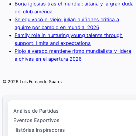
Borja iglesias tras el mundial: aitana y la gran duda
del club américa
Se equivocó el viejo: julián quiñones critica a
aguirre por cambio en mundial 2026
Family role in nurturing young talents through
support, limits and expectations
Piojo alvarado mantiene ritmo mundialista y lidera
a chivas en el apertura 2026
© 2026 Luis Fernando Suarez
Análise de Partidas
Eventos Esportivos
Histórias Inspiradoras