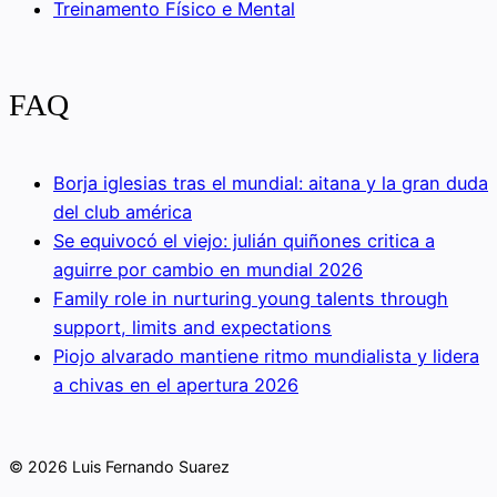
Treinamento Físico e Mental
FAQ
Borja iglesias tras el mundial: aitana y la gran duda
del club américa
Se equivocó el viejo: julián quiñones critica a
aguirre por cambio en mundial 2026
Family role in nurturing young talents through
support, limits and expectations
Piojo alvarado mantiene ritmo mundialista y lidera
a chivas en el apertura 2026
© 2026 Luis Fernando Suarez