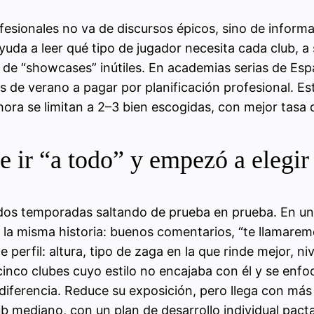
ofesionales no va de discursos épicos, sino de infor
uda a leer qué tipo de jugador necesita cada club, a 
de “showcases” inútiles. En academias serias de Españ
s de verano a pagar por planificación profesional. E
hora se limitan a 2–3 bien escogidas, con mejor tasa
de ir “a todo” y empezó a elegir
 dos temporadas saltando de prueba en prueba. En un 
e la misma historia: buenos comentarios, “te llamar
erfil: altura, tipo de zaga en la que rinde mejor, niv
cinco clubes cuyo estilo no encajaba con él y se enf
iferencia. Reduce su exposición, pero llega con más 
 mediano, con un plan de desarrollo individual pacta