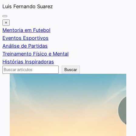
Saltar
Luis Fernando Suarez
al
contenido
×
Mentoria em Futebol
Eventos Esportivos
Análise de Partidas
Treinamento Físico e Mental
Histórias Inspiradoras
Buscar
Buscar