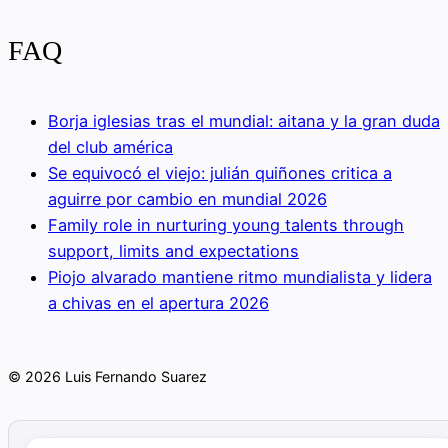
FAQ
Borja iglesias tras el mundial: aitana y la gran duda
del club américa
Se equivocó el viejo: julián quiñones critica a
aguirre por cambio en mundial 2026
Family role in nurturing young talents through
support, limits and expectations
Piojo alvarado mantiene ritmo mundialista y lidera
a chivas en el apertura 2026
© 2026 Luis Fernando Suarez