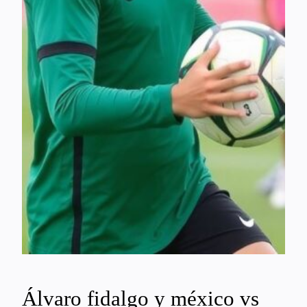
Álvaro fidalgo y méxico vs